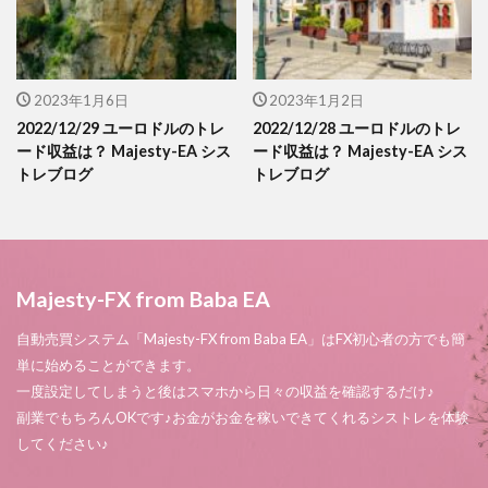
2023年1月6日
2023年1月2日
2022/12/29 ユーロドルのトレ
2022/12/28 ユーロドルのトレ
ード収益は？ Majesty-EA シス
ード収益は？ Majesty-EA シス
トレブログ
トレブログ
Majesty-FX from Baba EA
自動売買システム「Majesty-FX from Baba EA」はFX初心者の方でも簡
単に始めることができます。
一度設定してしまうと後はスマホから日々の収益を確認するだけ♪
副業でもちろんOKです♪お金がお金を稼いできてくれるシストレを体験
してください♪